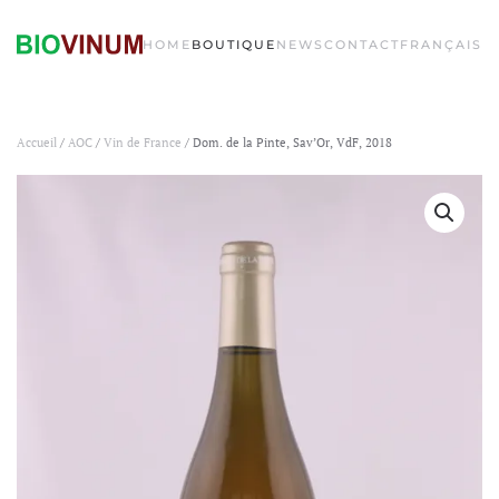
HOME
BOUTIQUE
NEWS
CONTACT
FRANÇAIS
Accueil
/
AOC
/
Vin de France
/ Dom. de la Pinte, Sav’Or, VdF, 2018