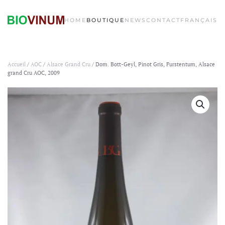
HOME
BOUTIQUE
NEWS
CONTACT
FRANÇAIS
Accueil
/
AOC
/
Alsace Grand Cru
/ Dom. Bott-Geyl, Pinot Gris, Furstentum, Alsace
grand Cru AOC, 2009