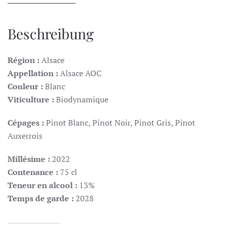
Alsace
AOC,
2022
Beschreibung
Menge
Région :
Alsace
Appellation :
Alsace AOC
Couleur :
Blanc
Viticulture :
Biodynamique
Cépages :
Pinot Blanc, Pinot Noir, Pinot Gris, Pinot
Auxerrois
Millésime :
2022
Contenance :
75 cl
Teneur en alcool :
13%
Temps de garde :
2028