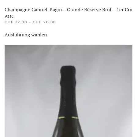
Champagne Gabriel-Pagin – Grande Réserve Brut – 1er Cru
AOC
PREISSPANNE:
CHF
22.00
–
CHF
78.00
CHF 22.00
Dieses
BIS
Ausführung wählen
Produkt
CHF 78.00
weist
mehrere
Varianten
auf.
Die
Optionen
können
auf
der
Produktseite
gewählt
werden