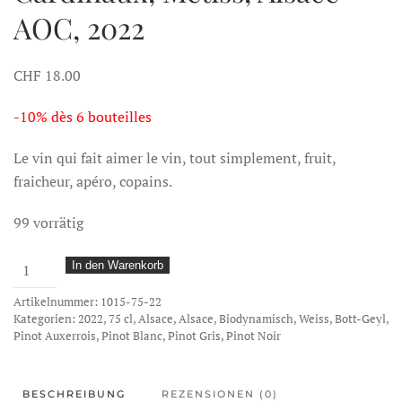
AOC, 2022
CHF
18.00
-10% dès 6 bouteilles
Le vin qui fait aimer le vin, tout simplement, fruit,
fraicheur, apéro, copains.
99 vorrätig
Dom.
In den Warenkorb
Bott-
Artikelnummer:
1015-75-22
Geyl,
Kategorien:
2022
,
75 cl
,
Alsace
,
Alsace
,
Biodynamisch
,
Weiss
,
Bott-Geyl
,
Points
Pinot Auxerrois
,
Pinot Blanc
,
Pinot Gris
,
Pinot Noir
Cardinaux,
Métiss,
BESCHREIBUNG
REZENSIONEN (0)