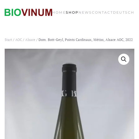
HOME
SHOP
NEWS
CONTACT
DEUTSCH
Start
/
AOC
/
Alsace
/ Dom. Bott-Geyl, Points Cardinaux, Métiss, Alsace AOC, 2022