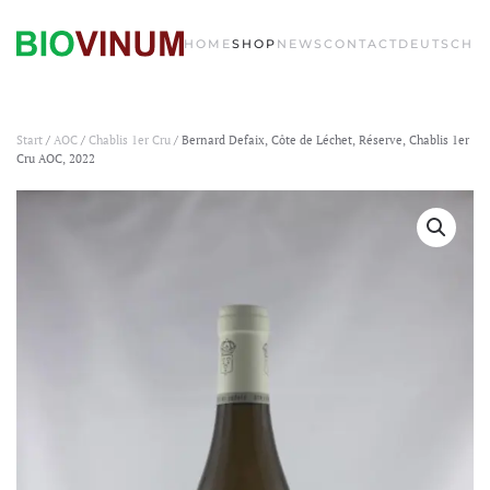
HOME
SHOP
NEWS
CONTACT
DEUTSCH
Start
/
AOC
/
Chablis 1er Cru
/ Bernard Defaix, Côte de Léchet, Réserve, Chablis 1er
Cru AOC, 2022