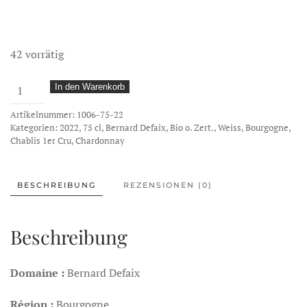
42 vorrätig
Bernard
In den Warenkorb
Defaix,
Artikelnummer:
1006-75-22
Côte
Kategorien:
2022
,
75 cl
,
Bernard Defaix
,
Bio o. Zert.
,
Weiss
,
Bourgogne
,
de
Chablis 1er Cru
,
Chardonnay
Léchet,
Réserve,
BESCHREIBUNG
REZENSIONEN (0)
Chablis
1er
Cru
Beschreibung
AOC,
2022
Domaine :
Bernard Defaix
Menge
Région :
Bourgogne