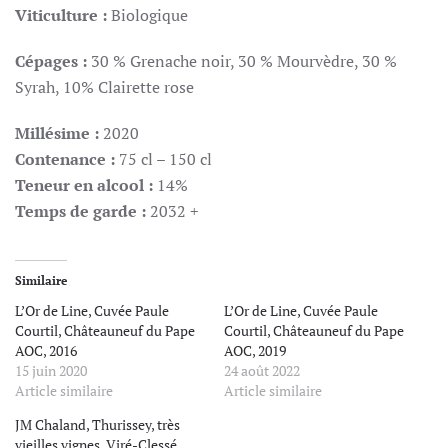
Viticulture :
Biologique
Cépages :
30 % Grenache noir, 30 % Mourvèdre, 30 %
Syrah, 10% Clairette rose
Millésime :
2020
Contenance :
75 cl – 150 cl
Teneur en alcool :
14%
Temps de garde :
2032 +
Similaire
L’Or de Line, Cuvée Paule
L’Or de Line, Cuvée Paule
Courtil, Châteauneuf du Pape
Courtil, Châteauneuf du Pape
AOC, 2016
AOC, 2019
15 juin 2020
24 août 2022
Article similaire
Article similaire
JM Chaland, Thurissey, très
vieilles vignes, Viré-Clessé