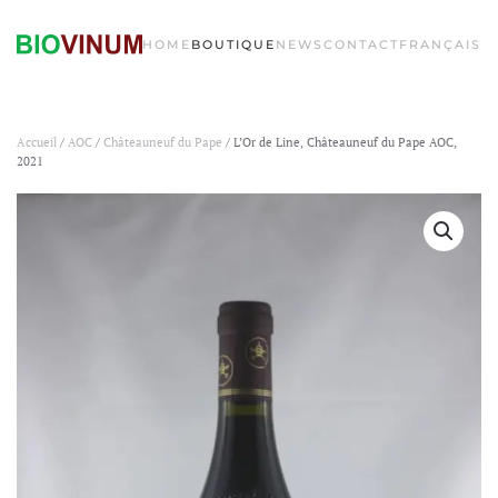
HOME
BOUTIQUE
NEWS
CONTACT
FRANÇAIS
Accueil
/
AOC
/
Châteauneuf du Pape
/ L’Or de Line, Châteauneuf du Pape AOC,
2021