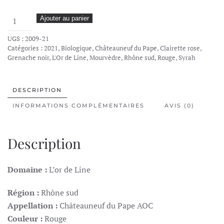
quantité
Ajouter au panier
de
UGS :
2009-21
L'Or
Catégories :
2021
,
Biologique
,
Châteauneuf du Pape
,
Clairette rose
,
de
Grenache noir
,
L'Or de Line
,
Mourvèdre
,
Rhône sud
,
Rouge
,
Syrah
Line,
Châteauneuf
DESCRIPTION
du
INFORMATIONS COMPLÉMENTAIRES
AVIS (0)
Pape
AOC,
2021
Description
Domaine :
L’or de Line
Région :
Rhône sud
Appellation :
Châteauneuf du Pape AOC
Couleur :
Rouge