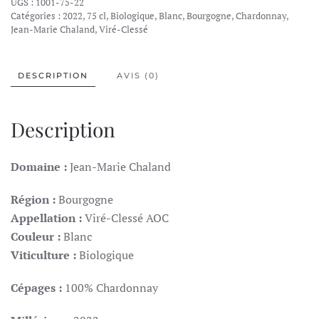
UGS :
1001-75-22
JM
Catégories :
2022
,
75 cl
,
Biologique
,
Blanc
,
Bourgogne
,
Chardonnay
,
Chaland,
Jean-Marie Chaland
,
Viré-Clessé
Chazelles,
Vieilles
DESCRIPTION
AVIS (0)
Vignes,
Viré-
Clessé
Description
AOC,
2022
Domaine :
Jean-Marie Chaland
Région :
Bourgogne
Appellation :
Viré-Clessé AOC
Couleur :
Blanc
Viticulture :
Biologique
Cépages :
100% Chardonnay