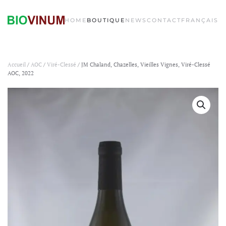
HOME
BOUTIQUE
NEWS
CONTACT
FRANÇAIS
Accueil
/
AOC
/
Viré-Clessé
/ JM Chaland, Chazelles, Vieilles Vignes, Viré-Clessé
AOC, 2022