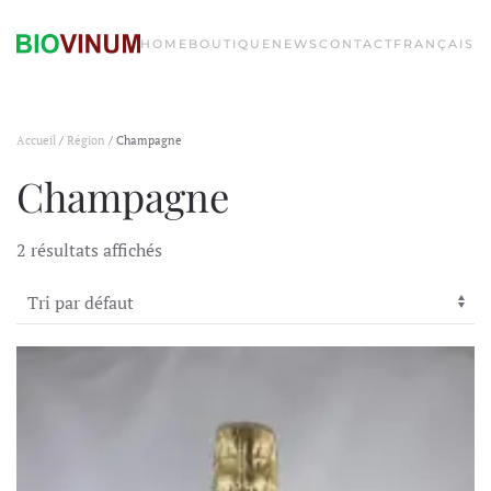
HOME
BOUTIQUE
NEWS
CONTACT
FRANÇAIS
Accueil
/
Région
/ Champagne
Champagne
2 résultats affichés