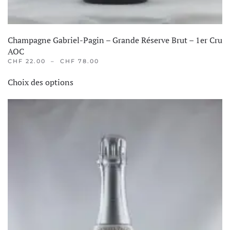
Champagne Gabriel-Pagin – Grande Réserve Brut – 1er Cru
AOC
PLAGE
CHF
22.00
–
CHF
78.00
DE
Ce
PRIX :
Choix des options
produit
CHF 22.00
À
a
CHF 78.00
plusieurs
variations.
Les
options
peuvent
être
choisies
sur
la