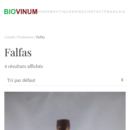
HOME
BOUTIQUE
NEWS
CONTACT
FRANÇAIS
Accueil
/
Producteur
/ Falfas
Falfas
4 résultats affichés