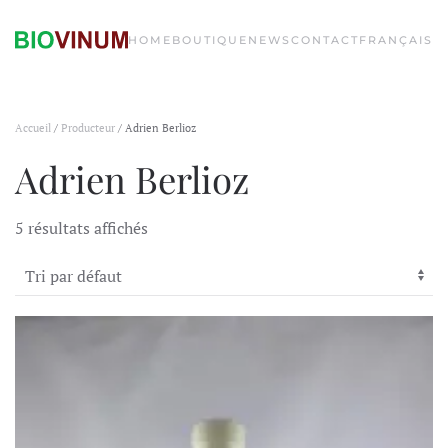
HOME
BOUTIQUE
NEWS
CONTACT
FRANÇAIS
Accueil
/
Producteur
/ Adrien Berlioz
Adrien Berlioz
5 résultats affichés