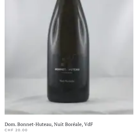
page
du
produit
Dom. Bonnet-Huteau, Nuit Boréale, VdF
CHF
20.00