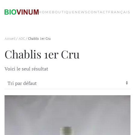
HOME
BOUTIQUE
NEWS
CONTACT
FRANÇAIS
Accueil
/
AOC
/ Chablis 1er Cru
Chablis 1er Cru
Voici le seul résultat